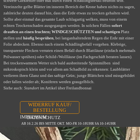
schwere Gießfehler oder mal durch einen Schädlingsbefall bedroht sein.
Vereinzelte gelbe Blätter im inneren Bereich der Krone haben nichts zu sagen,
zahlreiche deuten darauf hin, dass die Erde etwas zu trocken gehalten wird.
Sollte aber einmal das gesamte Laub schlagartig welken, muss von einem
echten Trockenschaden ausgegangen werden. In solchen Fällen
sofort
draußen an einen feuchten; WINDGESCHÜTZTEN und schattigen
Platz
stellen und
häufig besprühen
, bei langanhaltendem Regen die Erde mit einer
Folie abdecken. Ebenso nach einem Schädlingbefall vorgehen. Klebrige,
transparente Flecken verraten einen Befall durch Blattläuse (einfach mehrmals
Prilwasser sprühen) oder Schild-/Wollläuse (im Fachgeschäft beraten lassen).
Bei trockenwarmem Wetter sich bald ausbreitende Spinnmilben sind
mikroskopisch klein und vor allem am Schadbild zu erkennen: Laubblätter
verlieren ihren Glanz und das saftige Grün; junge Blättchen sind missgebildet
oder fallen wieder ab; Koniferen werden graugelblich.
Siehe auch:
Standort
im Artikel über Freilandbonsai
WIDERRUF KAUF/
BESTELLUNG
IMPRESSUM
DATENSCHUTZ
AB 16.2.26 BIS MITTE OKT. MO-FR 10-18UHR SA 10-14UHR
Zurück zum Seiteninhalt