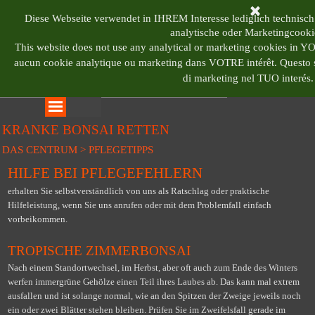
Direkt zum Seiteninhalt
BONSAI CENTRUM 
Diese Webseite verwendet in IHREM Interesse lediglich technisch
analytische oder Marketingcooki
This website does not use any analytical or marketing cookies in 
aucun cookie analytique ou marketing dans VOTRE intérêt.
Questo s
di marketing nel TUO interés.
Menü überspringen
KRANKE BONSAI RETTEN
DAS CENTRUM > PFLEGETIPPS
HILFE BEI PFLEGEFEHLERN
erhalten Sie selbstverständlich von uns als Ratschlag oder praktische
Hilfeleistung, wenn Sie uns anrufen oder mit dem Problemfall einfach
vorbeikommen.
TROPISCHE ZIMMERBONSAI
Nach einem Standortwechsel, im Herbst, aber oft auch zum Ende des Winters
werfen immergrüne Gehölze einen Teil ihres Laubes ab. Das kann mal extrem
ausfallen und ist solange normal, wie an den Spitzen der Zweige jeweils noch
ein oder zwei Blätter stehen bleiben. Prüfen Sie im Zweifelsfall gerade im