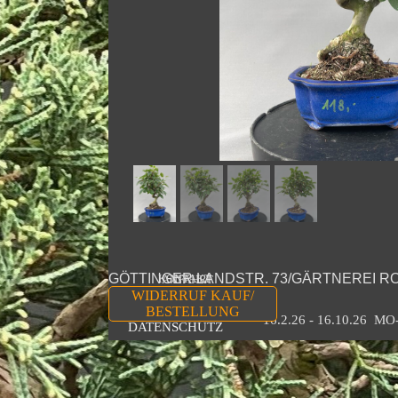
GÖTTINGER LANDSTR. 73/GÄRTNEREI R
KONTAKT
ANFAHRT
WIDERRUF KAUF/
TEL 0511 323258
IMPRESSUM
BESTELLUNG
16.2.26 - 16.10.26  M
DATENSCHUTZ
Zurück zum Seiteninhalt