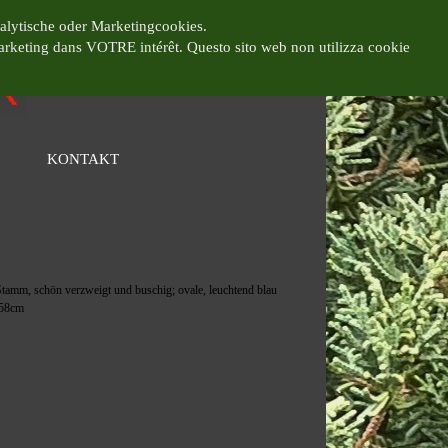
alytische oder Marketingcookies.
marketing dans VOTRE intérêt.
Questo sito web non utilizza cookie
KONTAKT
▼
▼
Stamm, schön verzweigt und buschig; ovale, leuchtend blau
 58cm