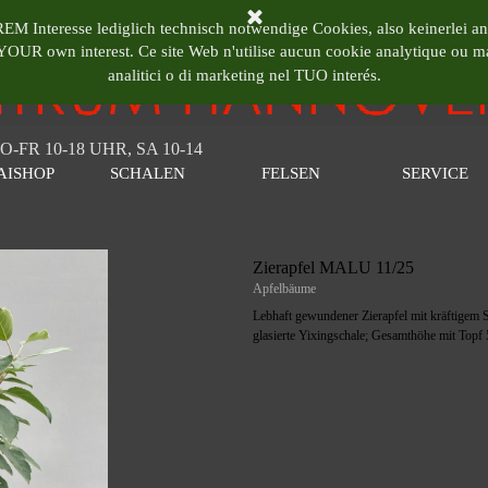
RUM HANNOVER
EM Interesse lediglich technisch notwendige Cookies, also keinerlei an
n YOUR own interest.
Ce site Web n'utilise aucun cookie analytique ou 
analitici o di marketing nel TUO interés.
O-FR 10-18 UHR, SA 10-14
Menü überspringen
AISHOP
SCHALEN
FELSEN
SERVICE
▼
▼
▼
▼
Zierapfel MALU 11/25
Apfelbäume
Lebhaft gewundener Zierapfel mit kräftigem 
glasierte Yixingschale; Gesamthöhe mit Topf