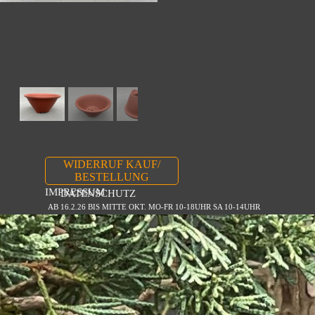
WIDERRUF KAUF/
BESTELLUNG
IMPRESSUM
DATENSCHUTZ
AB 16.2.26 BIS MITTE OKT. MO-FR 10-18UHR SA 10-14UHR
Zurück zum Seiteninhalt