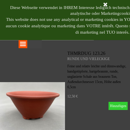
Direkt zum Seiteninhalt
BONSAI CENTRUM 
Diese Webseite verwendet in IHREM Interesse lediglich technisch
analytische oder Marketingcooki
This website does not use any analytical or marketing cookies in 
aucun cookie analytique ou marketing dans VOTRE intérêt.
Questo s
di marketing nel TUO interés.
Menü überspringen
THMRDUG 123.26
RUNDE UND VIELECKIGE
Feine und relativ leichte und dünnwandige,
handgetöpferte, hartgebrannte, runde,
unglasierte Schale aus braunem Ton,
Außendurchmesser 15cm, Höhe außen
6,5cm
12,50 €
Hinzufügen