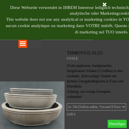
Direkt zum Seiteninhalt
BONSAI CENTRUM 
Diese Webseite verwendet in IHREM Interesse lediglich technisch
analytische oder Marketingcooki
This website does not use any analytical or marketing cookies in 
aucun cookie analytique ou marketing dans VOTRE intérêt.
Questo s
di marketing nel TUO interés.
Menü überspringen
THMOVUG 01/23
OVALE
Ovale,unglasierte, handgemachte,
hartgebrannte Schalen (3 Größen) in eher
rustikaler, dickwandiger Qualität mit
leichten Unregelmäßigkeiten in Form und
Oberfläche
Achtung: nur wenige Exemplare
vorhanden!
0,00 €
Hinzufügen