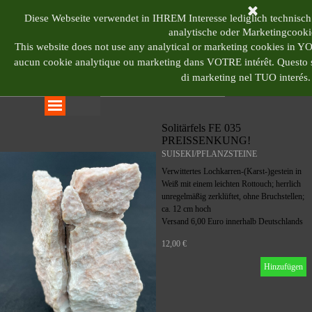
Direkt zum Seiteninhalt
BONSAI CENTRUM 
Diese Webseite verwendet in IHREM Interesse lediglich technisch
analytische oder Marketingcooki
This website does not use any analytical or marketing cookies in 
aucun cookie analytique ou marketing dans VOTRE intérêt.
Questo s
di marketing nel TUO interés.
Menü überspringen
Solitärfels FE 035
PREISSENKUNG!
SUISEKI/PFLANZSTEINE
Verwittertes Lochkarren-(Karst-)gestein in
Weiß mit einem leichten Rottouch; herrlich
unregelmäßig zerklüftet, ohne Bruchstellen;
ca. 12 cm hoch
Versand 6,00 Euro innerhalb Deutschlands
12,00 €
Hinzufügen