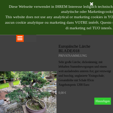
Direkt zum Seiteninhalt
BONSAI CENTRUM 
Diese Webseite verwendet in IHREM Interesse lediglich technisch
analytische oder Marketingcooki
This website does not use any analytical or marketing cookies in 
aucun cookie analytique ou marketing dans VOTRE intérêt.
Questo s
di marketing nel TUO interés.
Menü überspringen
Europäische Lärche
BLADE/018
PRIVATSAMMLUNG
Sehr große Lärche, dickstämmig; mit
lebhaften Stammbewegungen und einem
weit ausladenden unteren Ast; gut verzweigt
und buschig; unglasierte Yixingschale;
Gesamthöhe mit Schale 83cm
Angebotspreis 1200 Euro
0,00 €
Hinzufügen