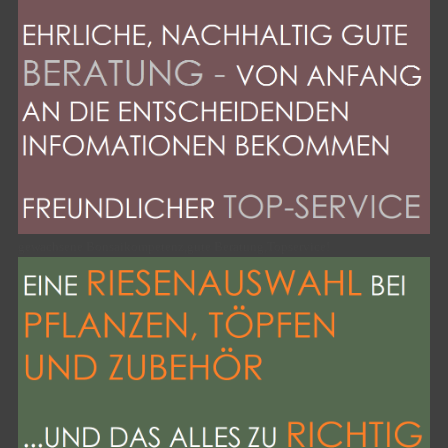
gewachsene Bonsaikompetenz,gute Beratung,Topservice!