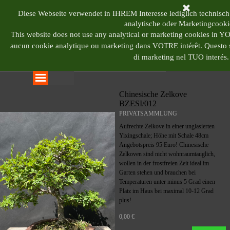
Direkt zum Seiteninhalt
BONSAI CENTRUM 
Diese Webseite verwendet in IHREM Interesse lediglich technisch
analytische oder Marketingcooki
This website does not use any analytical or marketing cookies in 
aucun cookie analytique ou marketing dans VOTRE intérêt.
Questo s
di marketing nel TUO interés.
Menü überspringen
Chinesische Zelkove
BZESI/012
PRIVATSAMMLUNG
Aufrechte Zelkove in einer unglasierten
Yixingschale; Höhe mit Schale 48cm
Angebotspreis 95 Euro! Chinesische
Zelkoven sind nicht wohnraumtauglich,
wollen in der frostfreien Zeit ideal im
Garten stehen und brauchen bei
Temperaturen unter minus 5 Grad einen
Platz im Haus bei maximal 10-12 Grad
plus!
0,00 €